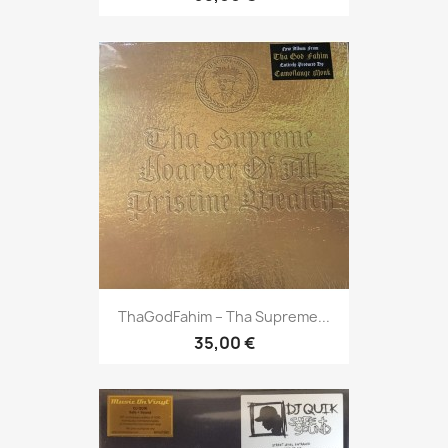
T HaGodFahim – Tha Supreme...
35,00 €