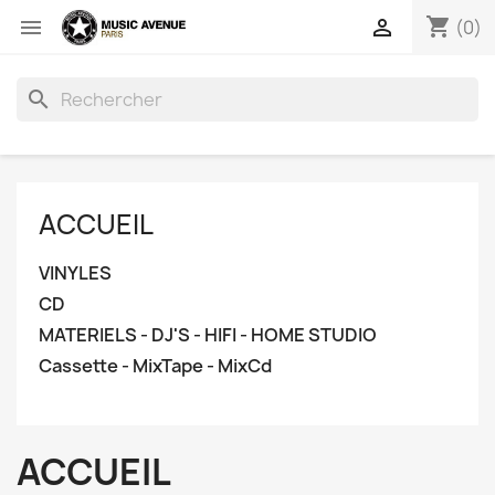
shopping_cart


(0)
search
ACCUEIL
VINYLES
CD
MATERIELS - DJ'S - HIFI - HOME STUDIO
Cassette - MixTape - MixCd
ACCUEIL