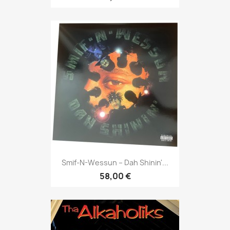
Smif-N-Wessun – Dah Shinin'...
58,00 €