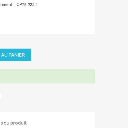
inment ‎– CP79 222.1
 AU PANIER
ls du produit