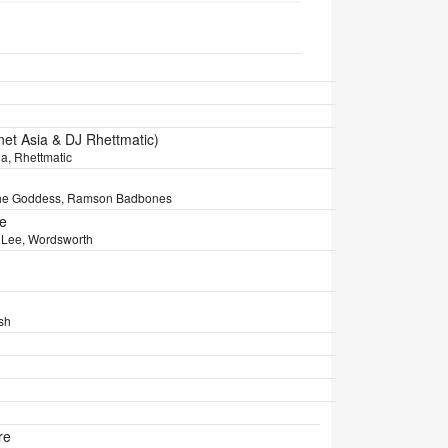
tion
net Asia & DJ Rhettmatic)
ia, Rhettmatic
The Goddess, Ramson Badbones
e
p Lee, Wordsworth
sh
re