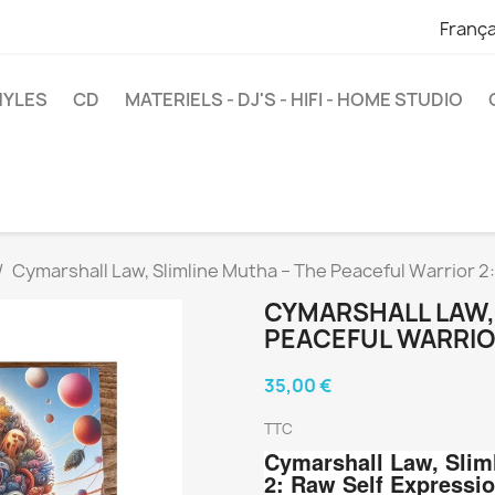
França
NYLES
CD
MATERIELS - DJ'S - HIFI - HOME STUDIO
Cymarshall Law, Slimline Mutha ‎– The Peaceful Warrior 2
CYMARSHALL LAW, 
PEACEFUL WARRIO
35,00 €
TTC
Cymarshall Law,
Slim
2: Raw Self Expressi