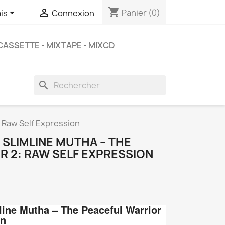
shopping_cart


Panier
(0)
is
Connexion
CASSETTE - MIXTAPE - MIXCD
search
: Raw Self Expression
SLIMLINE MUTHA ‎– THE
R 2: RAW SELF EXPRESSION
line Mutha
‎– The Peaceful Warrior
on