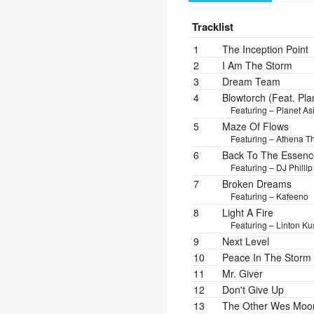
Tracklist
Position
Title/Credits
Dura
1
The Inception Point
2
I Am The Storm
3
Dream Team
4
Blowtorch (Feat. Pla
Featuring – Planet As
5
Maze Of Flows
Featuring – Athena 
6
Back To The Essenc
Featuring – DJ Philli
7
Broken Dreams
Featuring – Kafeeno
8
Light A Fire
Featuring – Linton Ku
9
Next Level
10
Peace In The Storm
11
Mr. Giver
12
Don't Give Up
13
The Other Wes Moo