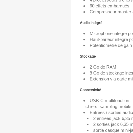
60 effets embarqués
Compresseur master a
Audio intégré
Microphone intégré po
Haut-parleur intégré 
Potentiomètre de gain
Stockage
2 Go de RAM
8 Go de stockage inte
Extension via carte m
Connectivité
USB-C multifonction : a
fichiers, sampling mobile
Entrées / sorties audio
2 entrées jack 6,3
2 sorties jack 6,35
sortie casque mini-