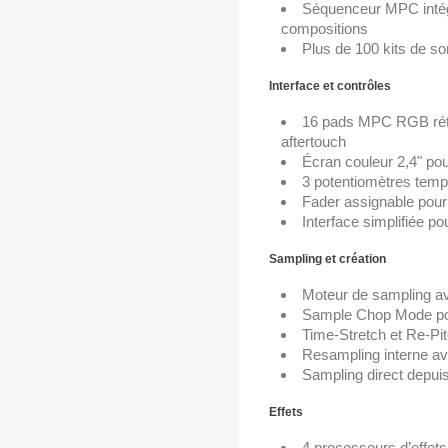
Séquenceur MPC intég
compositions
Plus de 100 kits de s
Interface et contrôles
16 pads MPC RGB rétro
aftertouch
Écran couleur 2,4" pou
3 potentiomètres temps
Fader assignable pour
Interface simplifiée pou
Sampling et création
Moteur de sampling a
Sample Chop Mode pou
Time-Stretch et Re-Pi
Resampling interne av
Sampling direct depui
Effets
4 processeurs d’effets