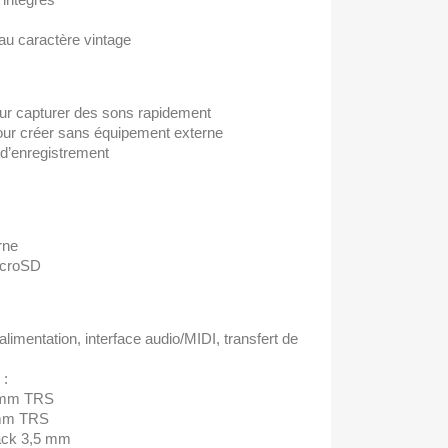
u caractère vintage
ur capturer des sons rapidement
pour créer sans équipement externe
 d’enregistrement
rne
icroSD
limentation, interface audio/MIDI, transfert de
 :
5 mm TRS
 mm TRS
jack 3,5 mm