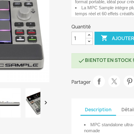
format portable, idéal pour cré
La MPC Sample intègre plu
temps réel et 60 effets créatif
Quantité

AJOUTER
BIENTOT EN STOCK 

Partager

Description
Détai
MPC standalone ultra-
nomade