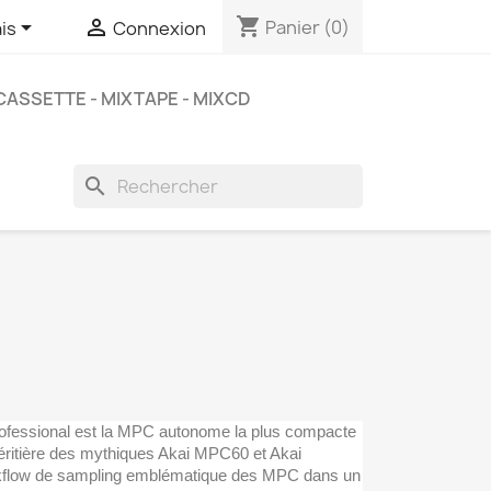
shopping_cart


Panier
(0)
is
Connexion
CASSETTE - MIXTAPE - MIXCD
search
ofessional est la MPC autonome la plus compacte
éritière des mythiques Akai MPC60 et Akai
kflow de sampling emblématique des MPC dans un