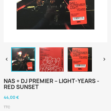


NAS + DJ PREMIER ‎– LIGHT-YEARS -
RED SUNSET
44,00 €
TTC