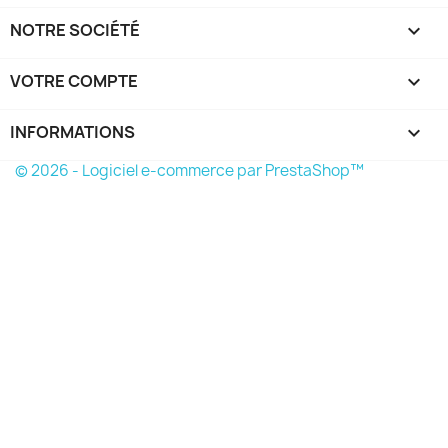
NOTRE SOCIÉTÉ

VOTRE COMPTE

INFORMATIONS
keyboard_arrow_down
© 2026 - Logiciel e-commerce par PrestaShop™