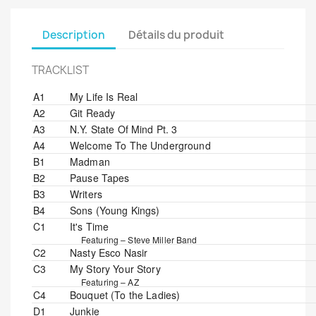
Description
Détails du produit
TRACKLIST
A1
My Life Is Real
A2
Git Ready
A3
N.Y. State Of Mind Pt. 3
A4
Welcome To The Underground
B1
Madman
B2
Pause Tapes
B3
Writers
B4
Sons (Young Kings)
C1
It's Time
Featuring –
Steve Miller Band
C2
Nasty Esco Nasir
C3
My Story Your Story
Featuring –
AZ
C4
Bouquet (To the Ladies)
D1
Junkie