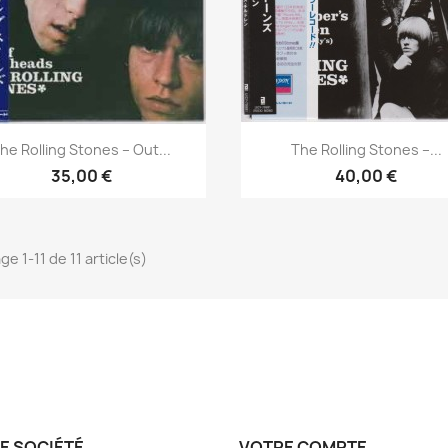
Aperçu rapide
Aperçu rapide


he Rolling Stones ‎– Out...
The Rolling Stones ‎–...
35,00 €
40,00 €
ge 1-11 de 11 article(s)
E SOCIÉTÉ
VOTRE COMPTE