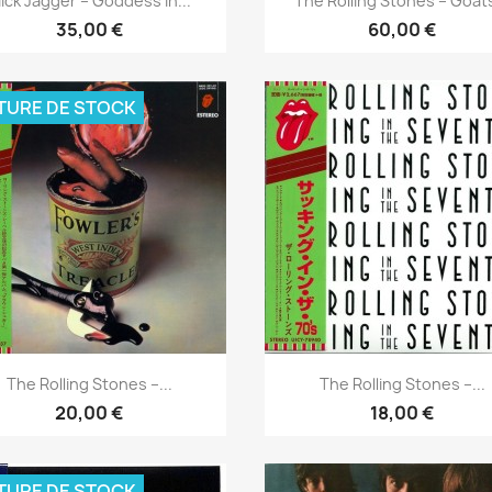
ick Jagger ‎– Goddess In...
The Rolling Stones ‎– Goats
35,00 €
60,00 €
TURE DE STOCK
Aperçu rapide
Aperçu rapide


The Rolling Stones ‎–...
The Rolling Stones ‎–...
20,00 €
18,00 €
TURE DE STOCK