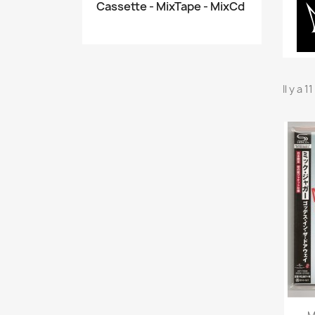
Cassette - MixTape - MixCd
Il y a 1