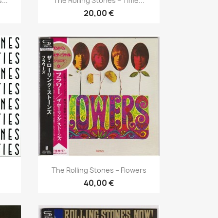
...
The Rolling Stones ‎– Time...
20,00 €
Aperçu rapide

The Rolling Stones ‎– Flowers
40,00 €