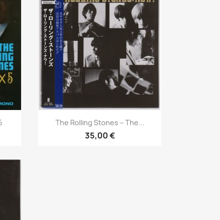
Aperçu rapide

5
The Rolling Stones ‎– The...
35,00 €