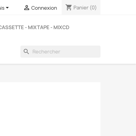
shopping_cart


Panier
(0)
is
Connexion
CASSETTE - MIXTAPE - MIXCD
search