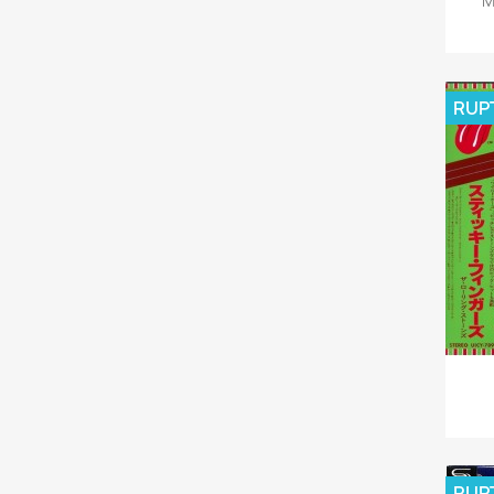
M
RUP
RUP