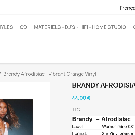
França
NYLES
CD
MATERIELS - DJ'S - HIFI - HOME STUDIO
Brandy Afrodisiac - Vibrant Orange Vinyl
BRANDY AFRODISIA
44,00 €
TTC
Brandy
‎– Afrodisiac
Label:
Warner rhino 0
Format:
2 × Vinyl orange 