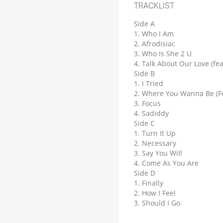
TRACKLIST
Side A
1. Who I Am
2. Afrodisiac
3. Who Is She 2 U
4. Talk About Our Love (fe
Side B
1. I Tried
2. Where You Wanna Be (Fea
3. Focus
4. Sadiddy
Side C
1. Turn It Up
2. Necessary
3. Say You Will
4. Come As You Are
Side D
1. Finally
2. How I Feel
3. Should I Go