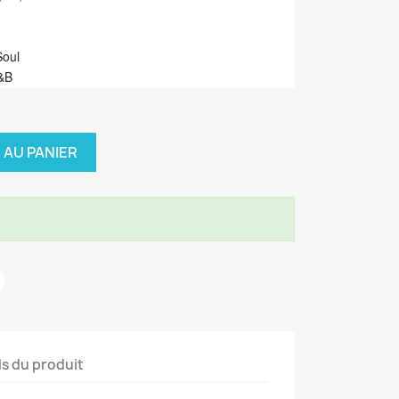
Soul
&B
 AU PANIER
ls du produit