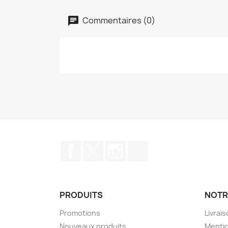
Commentaires (0)
Facebook
Twitter
Instagram
TikTok
PRODUITS
NOTR
Promotions
Livrai
Nouveaux produits
Mentio