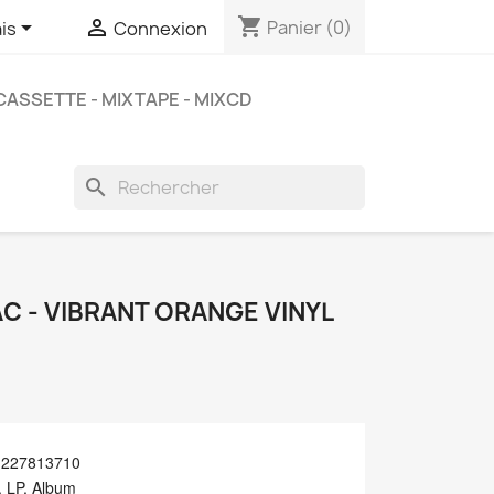
shopping_cart


Panier
(0)
is
Connexion
CASSETTE - MIXTAPE - MIXCD
search
C - VIBRANT ORANGE VINYL
81227813710
, LP, Album