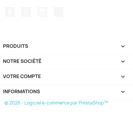
Facebook
Twitter
Instagram
TikTok
PRODUITS

NOTRE SOCIÉTÉ

VOTRE COMPTE

INFORMATIONS
keyboard_arrow_down
© 2026 - Logiciel e-commerce par PrestaShop™