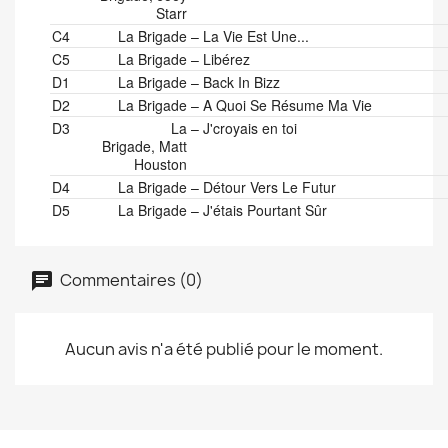
Starr
C4
La Brigade
–
La Vie Est Une...
C5
La Brigade
–
Libérez
D1
La Brigade
–
Back In Bizz
D2
La Brigade
–
A Quoi Se Résume Ma Vie
D3
La
–
J'croyais en toi
Brigade, Matt
Houston
D4
La Brigade
–
Détour Vers Le Futur
D5
La Brigade
–
J'étais Pourtant Sûr
Commentaires (0)
Aucun avis n'a été publié pour le moment.