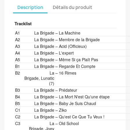
Description
Détails du produit
Tracklist
Position
Artists
Title/Credits
Duration
A1
La Brigade
–
La Machine
A2
La Brigade
–
Membre de la Brigade
A3
La Brigade
–
Acid (Officieux)
A4
La Brigade
–
L'expert
A5
La Brigade
–
Même Si ça Plaît Pas
B1
La Brigade
–
Regarde Et Compte
B2
La
–
16 Rimes
Brigade, Lunatic
(7)
B3
La Brigade
–
Prédateur
B4
La Brigade
–
La Mort N'est Qu'une étape
B5
La Brigade
–
Baby Je Suis Chaud
C1
La Brigade
–
Ziko
C2
La Brigade
–
Qu'est Ce Que Tu Veux !
C3
La
–
Old School
Brigade, Joey