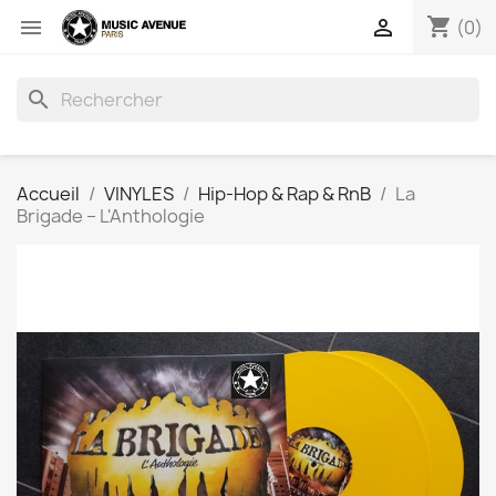
shopping_cart


(0)
search
Accueil
VINYLES
Hip-Hop & Rap & RnB
La
Brigade ‎– L'Anthologie