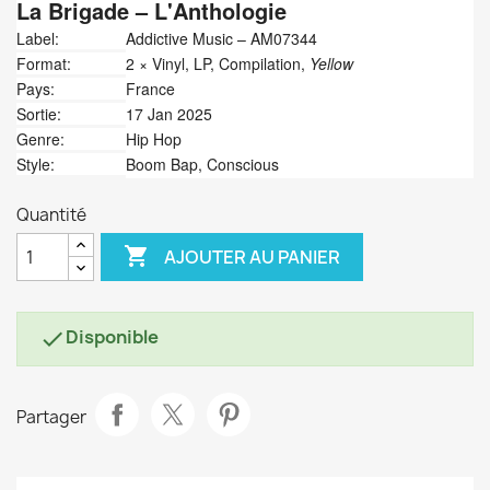
La Brigade
‎– L'Anthologie
Label:
Addictive Music ‎– AM07344
Format:
2 × Vinyl, LP, Compilation,
Yellow
Pays:
France
Sortie:
17 Jan 2025
Genre:
Hip Hop
Style:
Boom Bap, Conscious
Quantité

AJOUTER AU PANIER
Disponible

Partager