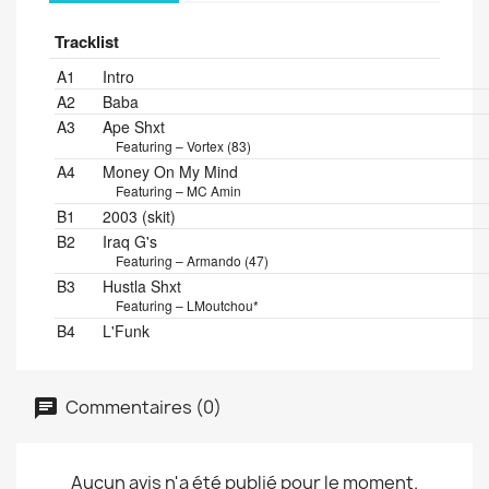
Tracklist
Position
Title/Credits
Duration
A1
Intro
A2
Baba
A3
Ape Shxt
Featuring – Vortex (83)
A4
Money On My Mind
Featuring – MC Amin
B1
2003 (skit)
B2
Iraq G's
Featuring – Armando (47)
B3
Hustla Shxt
Featuring – LMoutchou*
B4
L'Funk
Commentaires (0)
Aucun avis n'a été publié pour le moment.