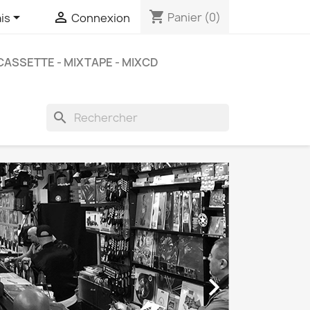
shopping_cart


Panier
(0)
is
Connexion
CASSETTE - MIXTAPE - MIXCD
search
T
D
