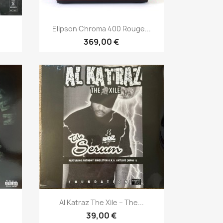
Aperçu rapide

Elipson Chroma 400 Rouge...
369,00 €
Aperçu rapide

Al Katraz The Xile ‎– The...
39,00 €