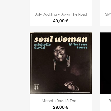
Aperçu rapide

Ugly Duckling – Down The Road
SMS
49,00 €
Aperçu rapide

Michelle David & The...
B
29,00 €