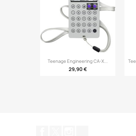
Aperçu rapide

Teenage Engineering CA-X...
Tee
29,90 €
Facebook
Twitter
Instagram
TikTok