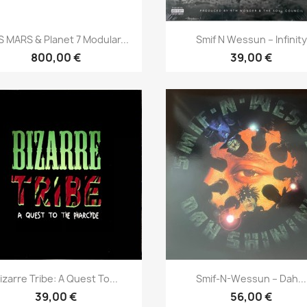
Aperçu rapide
Aperçu rapide


 MARS & Planet 7 Modular...
Smif N Wessun ‎– Infinity
800,00 €
39,00 €
Aperçu rapide
Aperçu rapide


izarre Tribe: A Quest To...
Smif-N-Wessun ‎– Dah...
39,00 €
56,00 €