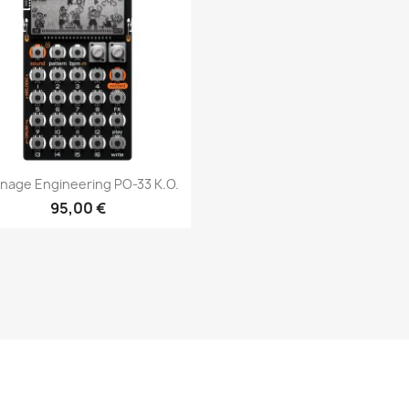
Aperçu rapide

nage Engineering PO-33 K.O.
95,00 €