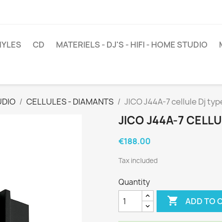
NYLES
CD
MATERIELS - DJ'S - HIFI - HOME STUDIO
UDIO
CELLULES - DIAMANTS
JICO J44A-7 cellule Dj ty
JICO J44A-7 CELL
€188.00
Tax included
Quantity

ADD TO 