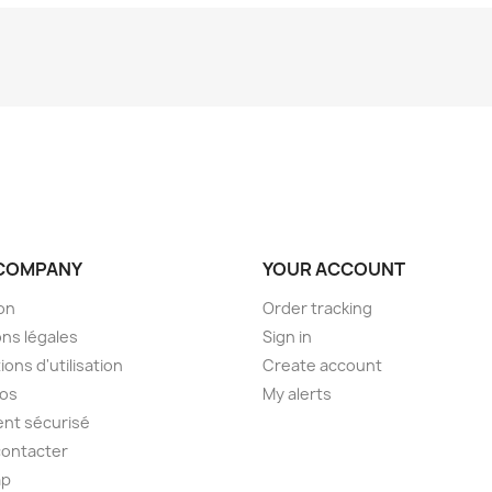
COMPANY
YOUR ACCOUNT
son
Order tracking
ns légales
Sign in
ions d'utilisation
Create account
pos
My alerts
nt sécurisé
contacter
ap