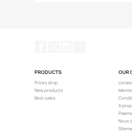
Facebook
Twitter
Instagram
TikTok
PRODUCTS
OUR 
Prices drop
Livrai
New products
Mentio
Best sales
Condit
A pro
Paieme
Nous 
Sitem