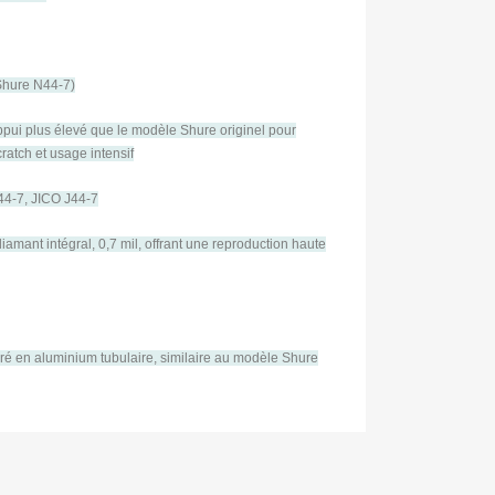
 Shure N44-7)
ppui plus élevé que le modèle Shure originel pour
ratch et usage intensif
44-7, JICO J44-7
iamant intégral, 0,7 mil, offrant une reproduction haute
oré en aluminium tubulaire, similaire au modèle Shure