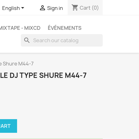
shopping_cart


Cart
(0)
English
Sign in
MIXTAPE - MIXCD
ÉVÉNEMENTS
search
pe Shure M44-7
ULE DJ TYPE SHURE M44-7
CART