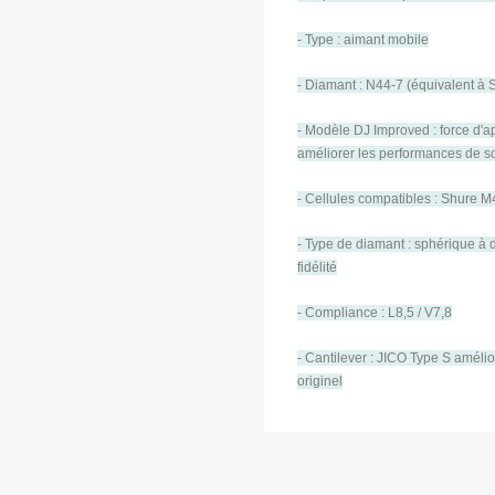
- Type : aimant mobile
- Diamant : N44-7 (équivalent à
- Modèle DJ Improved : force d'a
améliorer les performances de sc
- Cellules compatibles : Shure M
- Type de diamant : sphérique à d
fidélité
- Compliance : L8,5 / V7,8
- Cantilever : JICO Type S améli
originel