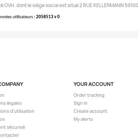
iété OVH. dont le siège social est situé 2 RUE KELLERMANN 591
onnées utilisateurs :
2058513 v 0
COMPANY
YOUR ACCOUNT
son
Order tracking
ns légales
Sign in
ions d'utilisation
Create account
pos
My alerts
nt sécurisé
contacter