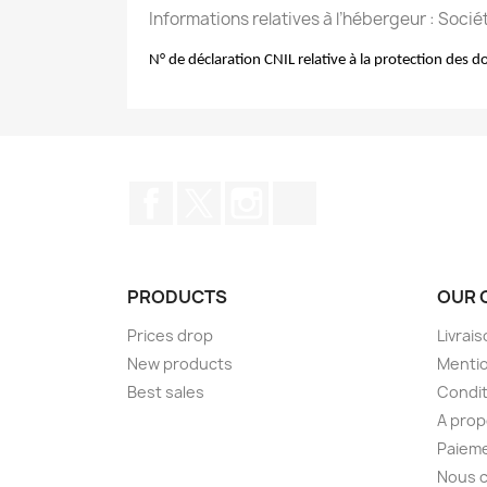
Informations relatives à l’hébergeur : Soc
N° de déclaration CNIL relative à la protection des d
Facebook
Twitter
Instagram
TikTok
PRODUCTS
OUR 
Prices drop
Livrai
New products
Mentio
Best sales
Condit
A pro
Paieme
Nous 