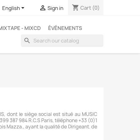
shopping_cart


Cart
(0)
English
Sign in
MIXTAPE - MIXCD
ÉVÉNEMENTS
search
, dont le siège social est situé au MUSIC
 399 387 984 R.C.S Paris, téléphone +33 (0)1
s Mazza., ayant la qualité de Dirigeant. de