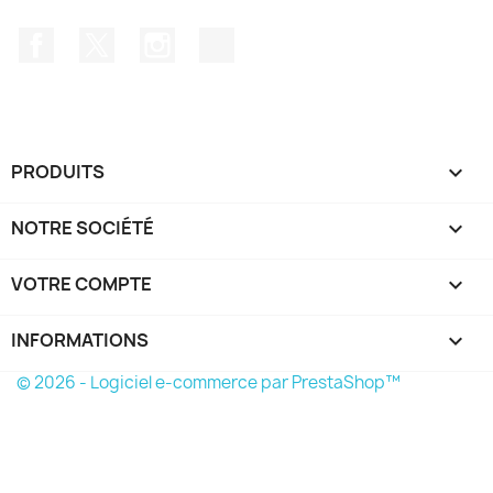
Facebook
Twitter
Instagram
TikTok
PRODUITS

NOTRE SOCIÉTÉ

VOTRE COMPTE

INFORMATIONS
keyboard_arrow_down
© 2026 - Logiciel e-commerce par PrestaShop™