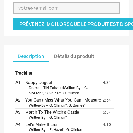
PRÉVENEZ-MOI LORSQUE LE PRODUIT EST DISP
Description
Détails du produit
Tracklist
A1
Nappy Dugout
4:31
Drums – Tiki Fulwood
Written-By – C.
Mosson*, G. Shider*, G. Clinton*
A2
You Can't Miss What You Can't Measure
2:54
Written-By – G. Clinton*, S. Barnes*
A3
March To The Witch's Castle
5:54
Written-By – G. Clinton*
A4
Let's Make It Last
4:10
Written-By – E. Hazel*, G. Clinton*