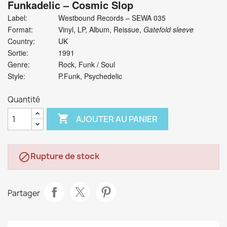
Funkadelic
‎– Cosmic Slop
Label:
Westbound Records ‎– SEWA 035
Format:
Vinyl, LP, Album, Reissue,
Gatefold sleeve
Country:
UK
Sortie:
1991
Genre:
Rock, Funk / Soul
Style:
P.Funk, Psychedelic
Quantité

AJOUTER AU PANIER
Rupture de stock

Partager