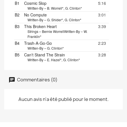
B1
Cosmic Slop
5:16
Written-By – B. Worrell*, G. Clinton*
B2
No Compute
3:01
Written-By – G. Shider*, G. Clinton*
B3
This Broken Heart
3:39
Strings – Bernie Worrell
Written-By – W.
Franklin*
B4
Trash-A-Go-Go
2:23
Written-By – G. Clinton*
B5
Can't Stand The Strain
3:28
Written-By – E. Hazel*, G. Clinton*
Commentaires (0)
Aucun avis n'a été publié pour le moment.