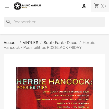
shopping_cart


(0)
search
Accueil
VINYLES
Soul - Funk - Disco
Herbie
Hancock ‎– Possibilities RDS BLACK FRIDAY