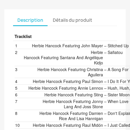
Description
Détails du produit
Tracklist
Position
Artists
Title/Credits
Duration
1
Herbie Hancock Featuring John Mayer
–
Stitched Up
2
Herbie
–
Safiatou
Hancock Featuring Santana And Angélique
Kidjo
3
Herbie Hancock Featuring Christina
–
A Song For
Aguilera
4
Herbie Hancock Featuring Paul Simon
–
I Do It For 
5
Herbie Hancock Featuring Annie Lennox
–
Hush, Hush
6
Herbie Hancock Featuring Sting
–
Sister Moon
7
Herbie Hancock Featuring Jonny
–
When Love
Lang And Joss Stone
8
Herbie Hancock Featuring Damien
–
Don't Explai
Rice And Lisa Hannigan
10
Herbie Hancock Featuring Raul Midón
–
I Just Calle