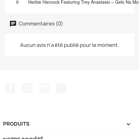
9
Herbie Hancock Featuring Trey Anastasio
–
Gelo Na Mo
Commentaires (0)
Aucun avis n'a été publié pour le moment.
Facebook
Twitter
Instagram
TikTok
PRODUITS
