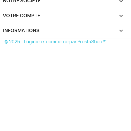
NOTRE SOCIÉTÉ

VOTRE COMPTE

INFORMATIONS
keyboard_arrow_down
© 2026 - Logiciel e-commerce par PrestaShop™