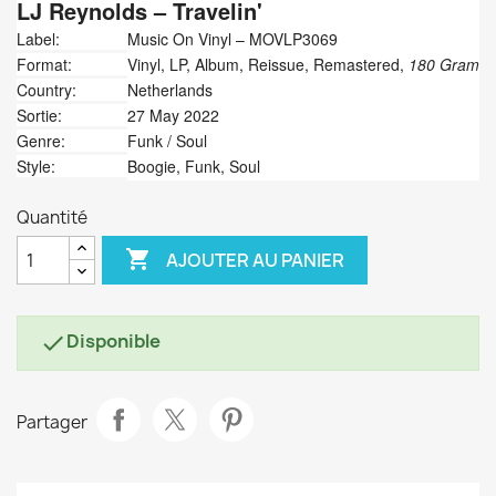
LJ Reynolds
‎– Travelin'
Label:
Music On Vinyl ‎– MOVLP3069
Format:
Vinyl, LP, Album, Reissue, Remastered,
180 Gram
Country:
Netherlands
Sortie:
27 May 2022
Genre:
Funk / Soul
Style:
Boogie, Funk, Soul
Quantité

AJOUTER AU PANIER
Disponible

Partager