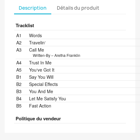
Description
Détails du produit
Tracklist
Position
Title/Credits
Duration
A1
Words
A2
Travelin‘
A3
Call Me
Written-By – Aretha Franklin
A4
Trust In Me
A5
You‘ve Got It
B1
Say You Will
B2
Special Effects
B3
You And Me
B4
Let Me Satisfy You
B5
Fast Action
Politique du vendeur