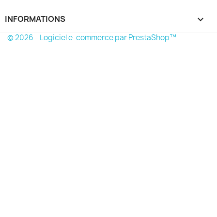
INFORMATIONS
keyboard_arrow_down
© 2026 - Logiciel e-commerce par PrestaShop™