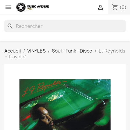
shopping_cart


(0)
search
Accueil
VINYLES
Soul - Funk - Disco
LJ Reynolds
‎– Travelin'