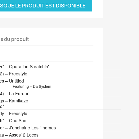
SQUE LE PRODUIT EST DISPONIBLE
ls du produit
its
Duration
r*
–
Operation Scratchin'
2)
–
Freestyle
tes
–
Untitled
Featuring – Da System
4)
–
La Fureur
gs
–
Kamikaze
o*
dy
–
Freestyle
h*
–
One Shot
er
–
J'enchaine Les Themes
aa
–
Assos' 2 Locos