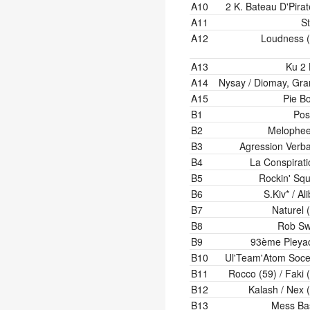
A10
2 K. Bateau D'Pira
A11
St
A12
Loudness (
A13
Ku 2 
A14
Nysay / Diomay, Gran
A15
Pie Bo
B1
Pos
B2
Melophee
B3
Agression Verba
B4
La Conspirati
B5
Rockin' Squ
B6
S.Kiv* / Ali
B7
Naturel 
B8
Rob Swi
B9
93ème Pleya
B10
Ul'Team'Atom Soce
B11
Rocco (59) / Faki 
B12
Kalash / Nex 
B13
Mess Ba