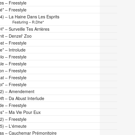
tes
–
Freestyle
é*
–
Freestyle
4)
–
La Haine Dans Les Esprits
Featuring – R.Dhe*
H*
–
Surveille Tes Arrières
it
–
Denzel' Zoo
st
–
Freestyle
e*
–
Introlude
lo
–
Freestyle
le
–
Freestyle
on
–
Freestyle
at
–
Freestyle
bi*
–
Freestyle
(2)
–
Amendement
ft
–
Da Abust Interlude
de
–
Freestyle
s*
–
Ma Vie Pour Eux
(2)
–
Freestyle
(5)
–
L'émeute
ss
–
Cauchemar Prémonitoire