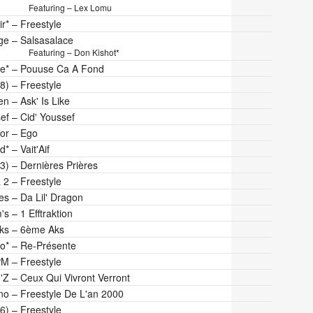
Featuring – Lex Lomu
ir*
–
Freestyle
ge
–
Salsasalace
Featuring – Don Kishot*
e*
–
Pouuse Ca A Fond
8)
–
Freestyle
en
–
Ask' Is Like
ef
–
Cid' Youssef
or
–
Ego
d*
–
Vait'Aif
3)
–
Dernières Prières
 2
–
Freestyle
es
–
Da Lil' Dragon
's
–
1 Efftraktion
ks
–
6ème Aks
o*
–
Re-Présente
PM
–
Freestyle
'Z
–
Ceux Qui Vivront Verront
no
–
Freestyle De L'an 2000
(6)
–
Freestyle