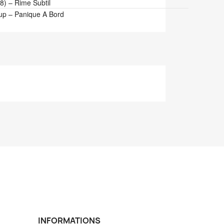
8)
–
Rime Subtil
up
–
Panique A Bord
INFORMATIONS