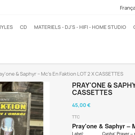
França
NYLES
CD
MATERIELS - DJ'S - HIFI - HOME STUDIO
ay'one & Saphyr ‎– Mc's En Faktion LOT 2 X CASSETTES
PRAY'ONE & SAPHYR
CASSETTES
45,00 €
TTC
Pray'one &
Saphyr
‎– 
Label:
Cypha' Prayer ‎–