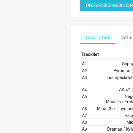
PRÉVENEZ-MOI LOR
Description
Détai
Tracklist
Position
Artists
Title/Cred
A1
Saphy
A2
Pyroman (
A3
Les Spécialis
A4
AK 47 (
A5
Neg
Maudits / Frek
A6
Mino (3) / L'aymen
A7
Ralp
A8
Mik
A9
Dramaa / Kyll