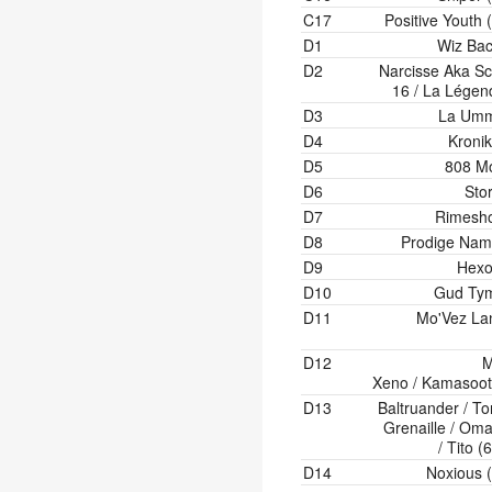
C17
Positive Youth 
D1
Wiz Bac
D2
Narcisse Aka Sc
16 / La Légen
D3
La Um
D4
Kronik
D5
808 M
D6
Sto
D7
Rimesho
D8
Prodige Nam
D9
Hexo
D10
Gud Ty
D11
Mo'Vez La
D12
M
Xeno / Kamasoot
D13
Baltruander / To
Grenaille / Oma
/ Tito (
D14
Noxious (