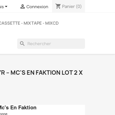
shopping_cart


Panier
(0)
is
Connexion
CASSETTE - MIXTAPE - MIXCD
search
 ‎– MC'S EN FAKTION LOT 2 X
Mc's En Faktion
 none