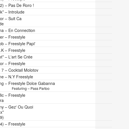
(2)
–
Pas De Roro !
k*
–
Introlude
or
–
Suit Ca
de
ma
–
En Connection
er
–
Freestyle
ob
–
Freestyle Papi'
r.K
–
Freestyle
t*
–
L'art Se Crée
or
–
Freestyle
 7
–
Cocktail Molotov
me
–
N.Y Freestyle
ng
–
Freestyle Dolce Gabanna
Featuring – Pass Partoo
ic
–
Freestyle
ra
ny
–
Gez' Ou Quoi
x*
69)
4)
–
Freestyle