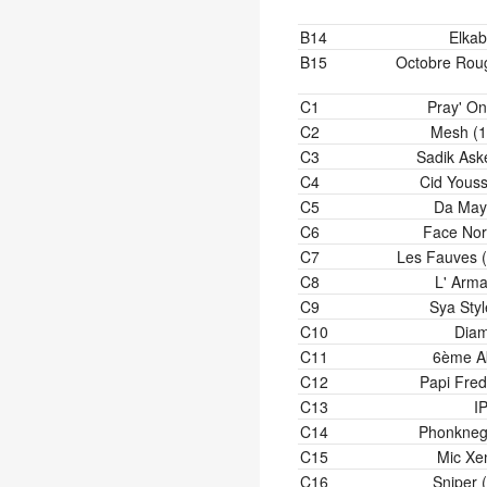
B14
Elkab
B15
Octobre Rou
C1
Pray' On
C2
Mesh (1
C3
Sadik Ask
C4
Cid Youss
C5
Da May
C6
Face Nor
C7
Les Fauves (
C8
L' Arma
C9
Sya Styl
C10
Diam
C11
6ème A
C12
Papi Fred
C13
I
C14
Phonkneg
C15
Mic Xe
C16
Sniper 