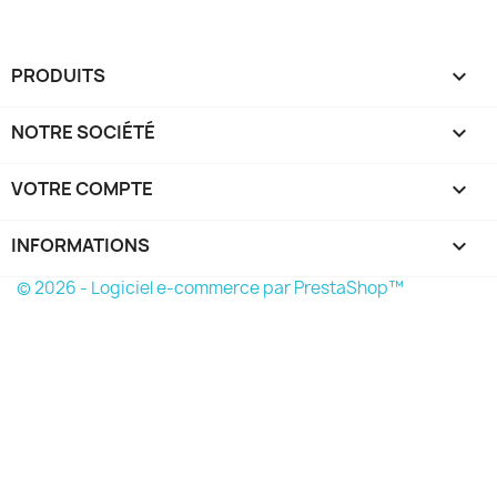
PRODUITS

NOTRE SOCIÉTÉ

VOTRE COMPTE

INFORMATIONS
keyboard_arrow_down
© 2026 - Logiciel e-commerce par PrestaShop™