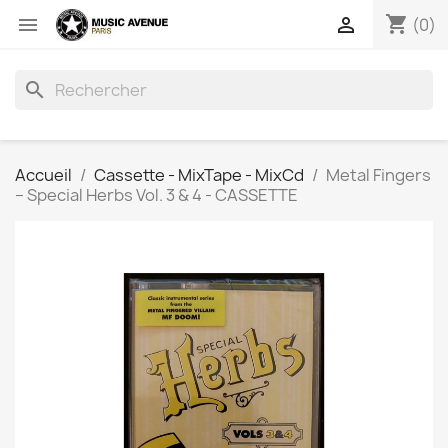
shopping_cart


(0)
search
Accueil
Cassette - MixTape - MixCd
Metal Fingers
‎– Special Herbs Vol. 3 & 4 - CASSETTE