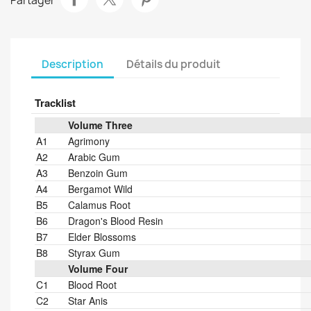
Partager
Description
Détails du produit
Tracklist
Position
Title/Credits
Duration
Volume Three
A1
Agrimony
A2
Arabic Gum
A3
Benzoin Gum
A4
Bergamot Wild
B5
Calamus Root
B6
Dragon's Blood Resin
B7
Elder Blossoms
B8
Styrax Gum
Volume Four
C1
Blood Root
C2
Star Anis