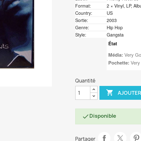
Format:
2 × Vinyl, LP, Al
Country:
US
Sortie:
2003
Genre:
Hip Hop
Style:
Gangsta
État
Média:
Very Go
Pochette:
Very
Quantité

AJOUTER
Disponible

Partager