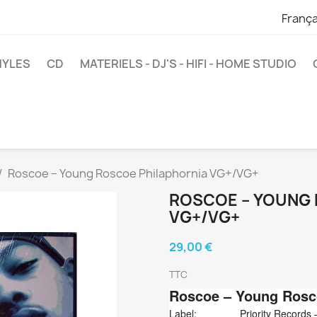
França
NYLES
CD
MATERIELS - DJ'S - HIFI - HOME STUDIO
Roscoe ‎– Young Roscoe Philaphornia VG+/VG+
ROSCOE ‎– YOUNG
VG+/VG+
29,00 €
TTC
Roscoe
‎– Young Rosc
Label:
Priority Records