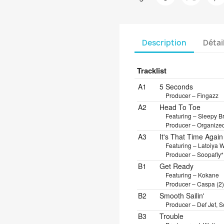
Description
Détai
Tracklist
Position
Title/Credits
Dura
A1
5 Seconds
Producer – Fingazz
A2
Head To Toe
Featuring – Sleepy 
Producer – Organize
A3
It's That Time Again
Featuring – Latoiya W
Producer – Soopafly*
B1
Get Ready
Featuring – Kokane
Producer – Caspa (2)
B2
Smooth Sailin'
Producer – Def Jef, S
B3
Trouble