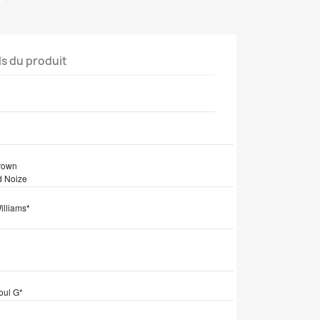
ls du produit
tion
Brown
d Noize
illiams*
oul G*