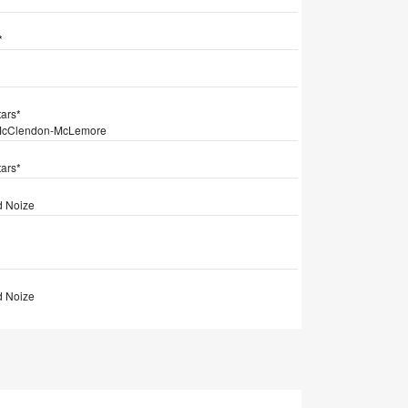
*
ars*
 McClendon-McLemore
ars*
d Noize
d Noize