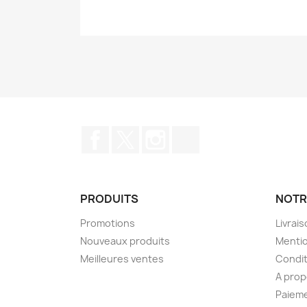
Facebook
Twitter
Instagram
TikTok
PRODUITS
NOTR
Promotions
Livrai
Nouveaux produits
Mentio
Meilleures ventes
Condit
A pro
Paieme