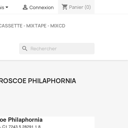
shopping_cart


Panier
(0)
is
Connexion
CASSETTE - MIXTAPE - MIXCD
search
 ROSCOE PHILAPHORNIA
oe Philaphornia
 ‎– C1 7243 5 28291 1 8