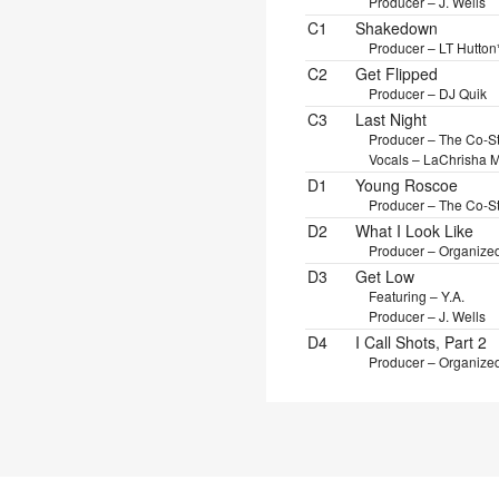
Producer – J. Wells
C1
Shakedown
Producer – LT Hutton
C2
Get Flipped
Producer – DJ Quik
C3
Last Night
Producer – The Co-St
Vocals – LaChrisha
D1
Young Roscoe
Producer – The Co-St
D2
What I Look Like
Producer – Organize
D3
Get Low
Featuring – Y.A.
Producer – J. Wells
D4
I Call Shots, Part 2
Producer – Organize