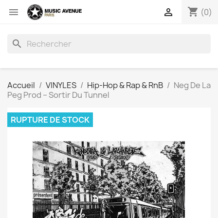
shopping_cart


(0)
search
Accueil
VINYLES
Hip-Hop & Rap & RnB
Neg De La
Peg Prod ‎– Sortir Du Tunnel
RUPTURE DE STOCK