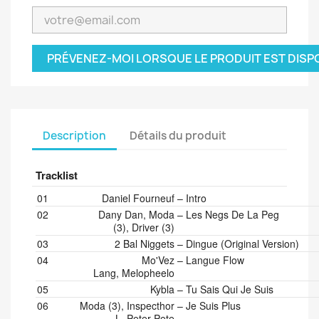
PRÉVENEZ-MOI LORSQUE LE PRODUIT EST DISP
Description
Détails du produit
Tracklist
Position
Artists
Title/Credits
Duration
01
Daniel Fourneuf
–
Intro
02
Dany Dan, Moda
–
Les Negs De La Peg
(3), Driver (3)
03
2 Bal Niggets
–
Dingue (Original Version)
04
Mo'Vez
–
Langue Flow
Lang, Melopheelo
05
Kybla
–
Tu Sais Qui Je Suis
06
Moda (3), Inspecthor
–
Je Suis Plus
L, Peter Pete