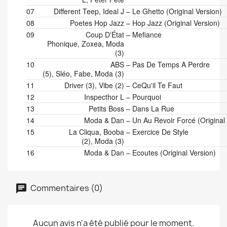
07
Different Teep, Ideal J
–
Le Ghetto (Original Version)
08
Poetes Hop Jazz
–
Hop Jazz (Original Version)
09
Coup D'État
–
Mefiance
Phonique, Zoxea, Moda
(3)
10
ABS
–
Pas De Temps A Perdre
(5), Sléo, Fabe, Moda (3)
11
Driver (3), Vibe (2)
–
CeQu'il Te Faut
12
Inspecthor L
–
Pourquoi
13
Petits Boss
–
Dans La Rue
14
Moda & Dan
–
Un Au Revoir Forcé (Original
15
La Cliqua, Booba
–
Exercice De Style
(2), Moda (3)
16
Moda & Dan
–
Ecoutes (Original Version)
Commentaires (0)
Aucun avis n'a été publié pour le moment.