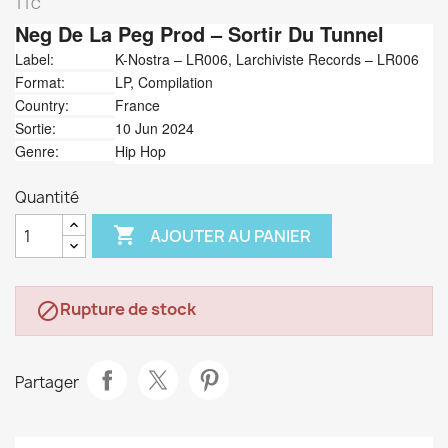
TTC
Neg De La Peg Prod
‎– Sortir Du Tunnel
Label:
K-Nostra ‎– LR006, Larchiviste Records ‎– LR006
Format:
LP, Compilation
Country:
France
Sortie:
10 Jun 2024
Genre:
Hip Hop
Quantité

AJOUTER AU PANIER
Rupture de stock

Partager