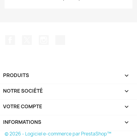
Facebook
Twitter
Instagram
TikTok
PRODUITS

NOTRE SOCIÉTÉ

VOTRE COMPTE

INFORMATIONS
keyboard_arrow_down
© 2026 - Logiciel e-commerce par PrestaShop™