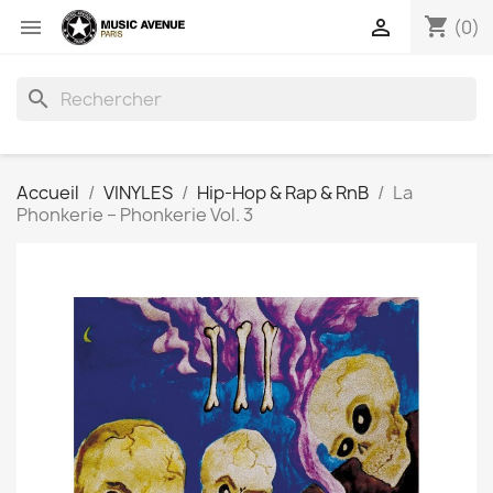
shopping_cart


(0)
search
Accueil
VINYLES
Hip-Hop & Rap & RnB
La
Phonkerie ‎– Phonkerie Vol. 3