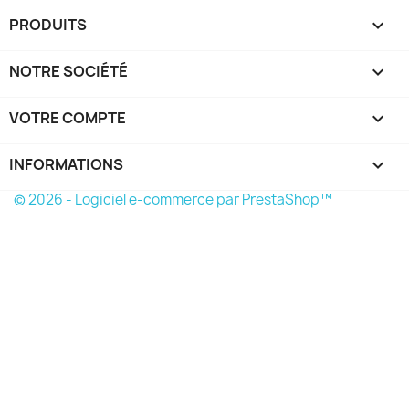
PRODUITS

NOTRE SOCIÉTÉ

VOTRE COMPTE

INFORMATIONS
keyboard_arrow_down
© 2026 - Logiciel e-commerce par PrestaShop™