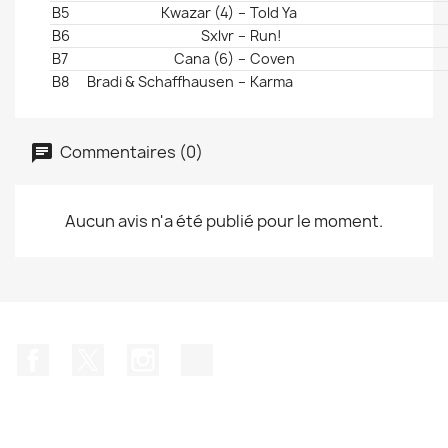
B5
Kwazar (4)
–
Told Ya
B6
Sxlvr
–
Run!
B7
Cana (6)
–
Coven
B8
Bradi & Schaffhausen
–
Karma
Commentaires (0)
Aucun avis n'a été publié pour le moment.
Facebook
Twitter
Instagram
TikTok