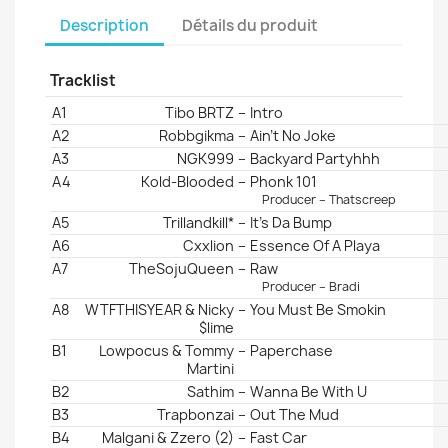
Description
Détails du produit
Tracklist
Position
Artists
Title/Credits
Duration
A1
Tibo BRTZ
–
Intro
A2
Robbgikma
–
Ain't No Joke
A3
NGK999
–
Backyard Partyhhh
A4
Kold-Blooded
–
Phonk 101
Producer – Thatscreep
A5
Trillandkill*
–
It's Da Bump
A6
Cxxlion
–
Essence Of A Playa
A7
TheSojuQueen
–
Raw
Producer – Bradi
A8
WTFTHISYEAR & Nicky
–
You Must Be Smokin
$lime
B1
Lowpocus & Tommy
–
Paperchase
Martini
B2
Sathim
–
Wanna Be With U
B3
Trapbonzai
–
Out The Mud
B4
Malgani & Zzero (2)
–
Fast Car