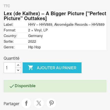
TTC
Lex (de Kalhex)
‎– A Bigger Picture ["Perfect
Picture" Outtakes]
Label:
HHV ‎– HHV889, Akromégalie Records ‎– HHV889
Format:
2 × Vinyl, LP
Country:
Germany
Sortie:
2022
Genre:
Hip Hop
Quantité

AJOUTER AU PANIER
Disponible

Partager