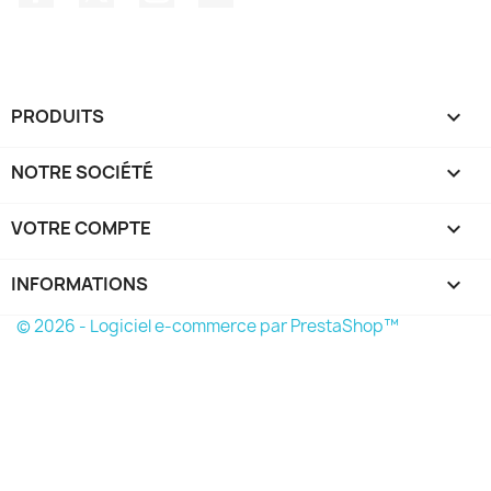
PRODUITS

NOTRE SOCIÉTÉ

VOTRE COMPTE

INFORMATIONS
keyboard_arrow_down
© 2026 - Logiciel e-commerce par PrestaShop™