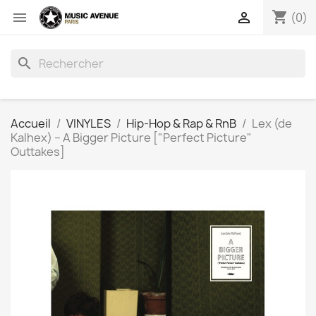
shopping_cart


(0)
search
Accueil
VINYLES
Hip-Hop & Rap & RnB
Lex (de
Kalhex) ‎– A Bigger Picture ["Perfect Picture"
Outtakes]