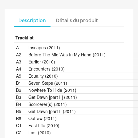
Description
Détails du produit
Tracklist
Position
Title/Credits
Duration
A1
Inscapes (2011)
A2
Before The Mic Was In My Hand (2011)
A3
Earlier (2010)
A4
Encounters (2010)
A5
Equality (2010)
B1
Seven Steps (2011)
B2
Nowhere To Hide (2011)
B3
Get Dawn [part II] (2011)
B4
Scorcerer(s) (2011)
B5
Get Dawn [part I] (2011)
B6
Outraw (2011)
C1
Fast Life (2010)
C2
Last (2010)