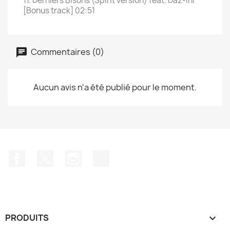
11. Derniers Bisons (Spirit version) feat. Daz-Ini
[Bonus track] 02:51
Commentaires (0)
Aucun avis n'a été publié pour le moment.
Facebook
Twitter
Instagram
TikTok
PRODUITS
