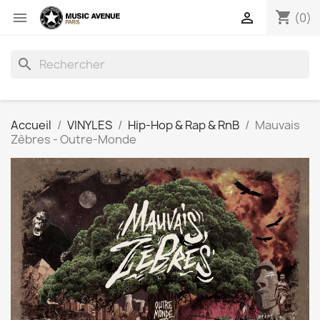
shopping_cart


(0)
search
Accueil
VINYLES
Hip-Hop & Rap & RnB
Mauvais
Zèbres - Outre​-​Monde