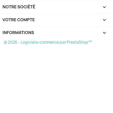
NOTRE SOCIÉTÉ

VOTRE COMPTE

INFORMATIONS
keyboard_arrow_down
© 2026 - Logiciel e-commerce par PrestaShop™