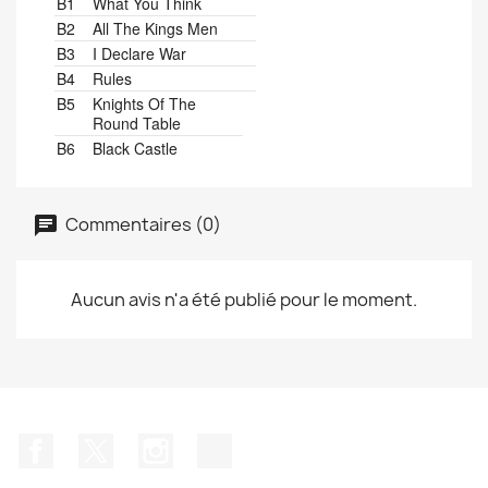
B1
What You Think
B2
All The Kings Men
B3
I Declare War
B4
Rules
B5
Knights Of The
Round Table
B6
Black Castle
Commentaires (0)
Aucun avis n'a été publié pour le moment.
Facebook
Twitter
Instagram
TikTok