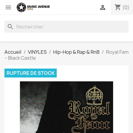
shopping_cart


(0)
search
Accueil
VINYLES
Hip-Hop & Rap & RnB
Royal Fam
‎– Black Castle
RUPTURE DE STOCK