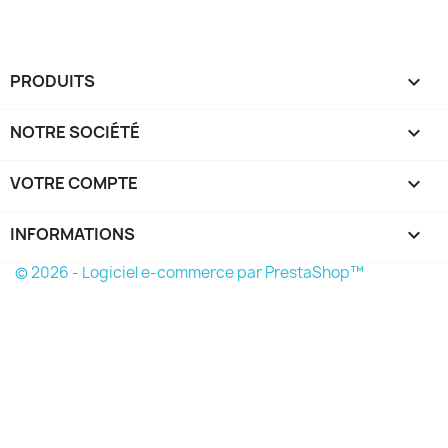
PRODUITS

NOTRE SOCIÉTÉ

VOTRE COMPTE

INFORMATIONS
keyboard_arrow_down
© 2026 - Logiciel e-commerce par PrestaShop™