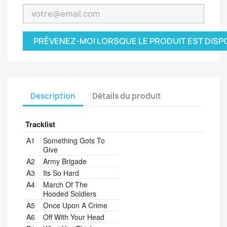
PRÉVENEZ-MOI LORSQUE LE PRODUIT EST DISP
Description
Détails du produit
Tracklist
A1
Something Gots To
Give
A2
Army Brigade
A3
Its So Hard
A4
March Of The
Hooded Soldiers
A5
Once Upon A Crime
A6
Off With Your Head