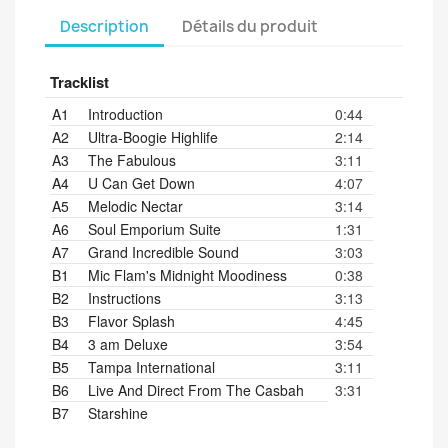
Description
Détails du produit
Tracklist
A1
Introduction
0:44
A2
Ultra-Boogie Highlife
2:14
A3
The Fabulous
3:11
A4
U Can Get Down
4:07
A5
Melodic Nectar
3:14
A6
Soul Emporium Suite
1:31
A7
Grand Incredible Sound
3:03
B1
Mic Flam's Midnight Moodiness
0:38
B2
Instructions
3:13
B3
Flavor Splash
4:45
B4
3 am Deluxe
3:54
B5
Tampa International
3:11
B6
Live And Direct From The Casbah
3:31
B7
Starshine