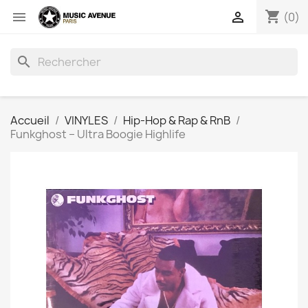
shopping_cart


(0)
search
Accueil
VINYLES
Hip-Hop & Rap & RnB
Funkghost ‎– Ultra Boogie Highlife