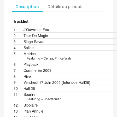
Description
Détails du produit
Tracklist
Position
Title/Credits
Duration
1
J'Ouvre Le Feu
2
Tour De Magie
3
Singe Savant
4
Solide
5
Matrice
Featuring – Cenza, Prince Waly
6
Playback
7
Comme En 2009
8
Rive
9
Vendredi 17 Juin 2005 (Interlude Hall26)
10
Hall 26
11
Sourire
Featuring – Spectacular
12
Bipolaire
13
Plan Annulé