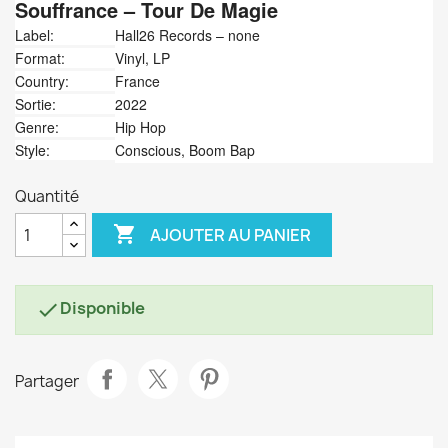
Souffrance
‎– Tour De Magie
Label:
Hall26 Records ‎– none
Format:
Vinyl, LP
Country:
France
Sortie:
2022
Genre:
Hip Hop
Style:
Conscious, Boom Bap
Quantité

AJOUTER AU PANIER
Disponible

Partager