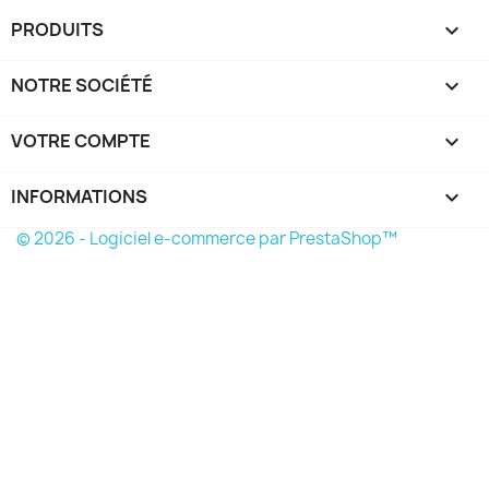
PRODUITS

NOTRE SOCIÉTÉ

VOTRE COMPTE

INFORMATIONS
keyboard_arrow_down
© 2026 - Logiciel e-commerce par PrestaShop™