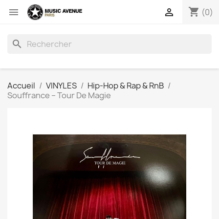
shopping_cart


(0)
search
Accueil
VINYLES
Hip-Hop & Rap & RnB
Souffrance ‎– Tour De Magie