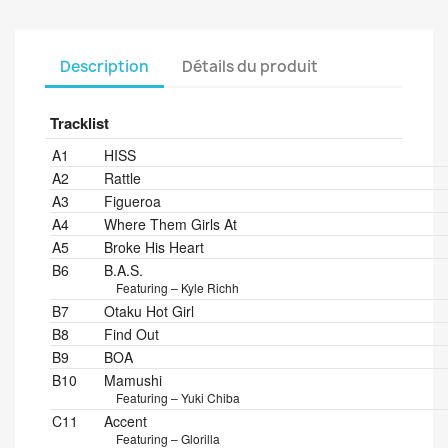
Description
Détails du produit
Tracklist
Position
Title/Credits
Duration
A1
HISS
A2
Rattle
A3
Figueroa
A4
Where Them Girls At
A5
Broke His Heart
B6
B.A.S.
Featuring – Kyle Richh
B7
Otaku Hot Girl
B8
Find Out
B9
BOA
B10
Mamushi
Featuring – Yuki Chiba
C11
Accent
Featuring – Glorilla