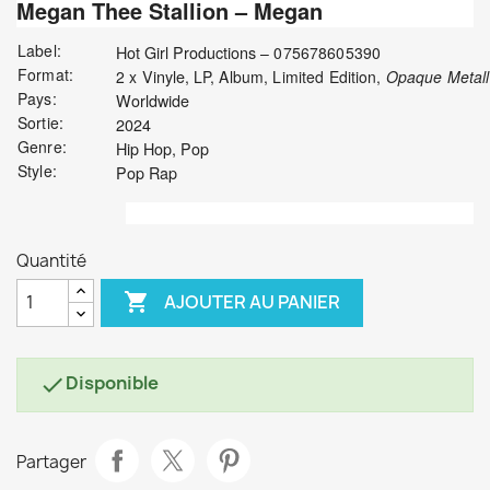
Megan Thee Stallion
‎– Megan
Label:
Hot Girl Productions
– 075678605390
Format:
Vinyle
2 x
, LP, Album, Limited Edition
,
Opaque Metalli
Pays:
Worldwide
Sortie:
2024
Genre:
Hip Hop, Pop
Style:
Pop Rap
Quantité

AJOUTER AU PANIER
Disponible

Partager