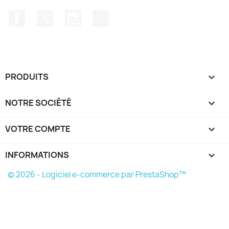
Facebook
Twitter
Instagram
TikTok
PRODUITS

NOTRE SOCIÉTÉ

VOTRE COMPTE

INFORMATIONS
keyboard_arrow_down
© 2026 - Logiciel e-commerce par PrestaShop™