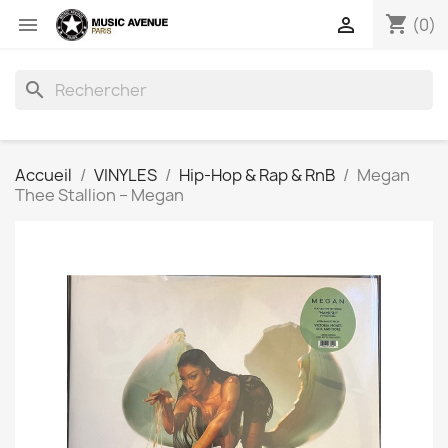
shopping_cart


(0)
search
Accueil
VINYLES
Hip-Hop & Rap & RnB
Megan
Thee Stallion ‎– Megan