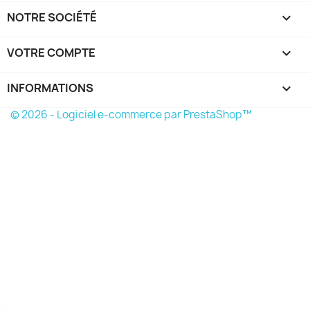
NOTRE SOCIÉTÉ

VOTRE COMPTE

INFORMATIONS
keyboard_arrow_down
© 2026 - Logiciel e-commerce par PrestaShop™