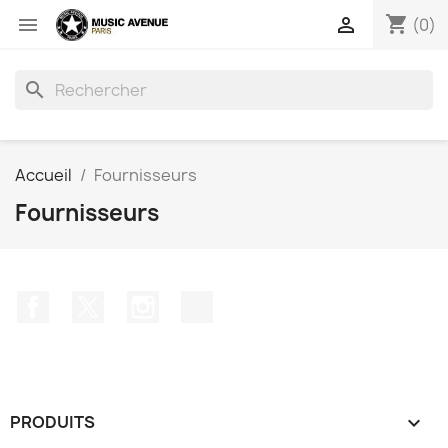
shopping_cart


(0)
search
Accueil
Fournisseurs
Fournisseurs
Facebook
Twitter
Instagram
TikTok
PRODUITS
