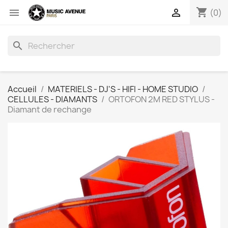
shopping_cart


(0)
search
Accueil
MATERIELS - DJ'S - HIFI - HOME STUDIO
CELLULES - DIAMANTS
ORTOFON 2M RED STYLUS -
Diamant de rechange