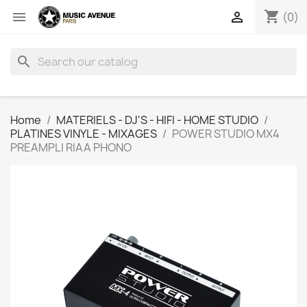
shopping_cart


(0)
search
Home
MATERIELS - DJ'S - HIFI - HOME STUDIO
PLATINES VINYLE - MIXAGES
POWER STUDIO MX4
PREAMPLI RIAA PHONO